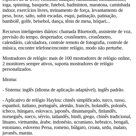
ioga, spinning, basquete, futebol, badminton, maratona, caminhada
indoor, exercícios livres, treinamento de força, levantamento de
peso, boxe, salto, subir escadas, esqui, patinação, patinação,
bambolê, golfe, beisebol, dança, tênis de mesa, hóquei...
Recursos inteligentes diários: chamada Bluetooth, assistente de voz,
previsão do tempo, despertador, cronômetro, cronômetro,
calendário, calculadora, controle remoto de fotografia, controle de
música, encontre telefone/encontre relógio, modo não perturbe.
Mostradores de relógio: mais de 100 mostradores de relógio online,
2 monitores sempre ativos, suporta mostradores de relógio
personalizados.
Idioma:
- Sistema: inglês (idioma de aplicação adaptável), inglês padrão.
- Aplicativo de relógio Haylou: chinês simplificado, turco, russo,
espanhol, italiano, português, alemão, francês, holandês, polonês,
tcheco, húngaro, eslovaco, japonês, dinamarquês, finlandês,
norueguês, sueco, sérvio, tailandês, hindi, grego, chinês tradicional,
lituano, vietnamita, árabe, indonésio, ucraniano, hebraico, bengali,
estoniano, esloveno Persa, romeno, búlgaro, croata, urdu, malaio,
javanês, marata.